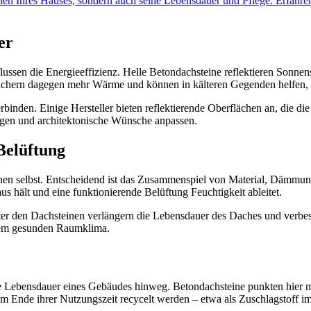
ehen Ihres Hauses, sondern auch seine Lebensdauer und Pflege. Erfahre
er
lussen die Energieeffizienz. Helle Betondachsteine reflektieren Sonn
eichern dagegen mehr Wärme und können in kälteren Gegenden helfen, 
binden. Einige Hersteller bieten reflektierende Oberflächen an, die 
ungen und architektonische Wünsche anpassen.
elüftung
einen selbst. Entscheidend ist das Zusammenspiel von Material, Dämmun
hält und eine funktionierende Belüftung Feuchtigkeit ableitet.
ter den Dachsteinen verlängern die Lebensdauer des Daches und verbes
einem gesunden Raumklima.
e Lebensdauer eines Gebäudes hinweg. Betondachsteine punkten hier m
m Ende ihrer Nutzungszeit recycelt werden – etwa als Zuschlagstoff i