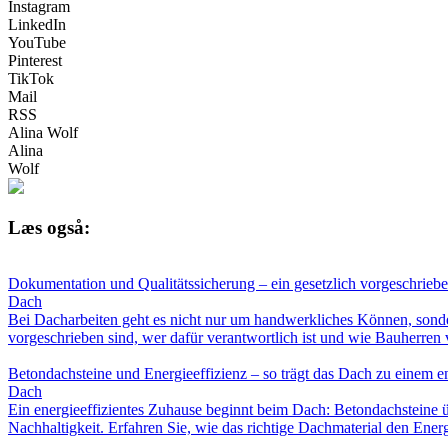
Instagram
LinkedIn
YouTube
Pinterest
TikTok
Mail
RSS
Alina Wolf
Alina
Wolf
Læs også:
Dokumentation und Qualitätssicherung – ein gesetzlich vorgeschriebe
Dach
Bei Dacharbeiten geht es nicht nur um handwerkliches Können, sond
vorgeschrieben sind, wer dafür verantwortlich ist und wie Bauherren
Betondachsteine und Energieeffizienz – so trägt das Dach zu einem e
Dach
Ein energieeffizientes Zuhause beginnt beim Dach: Betondachsteine ü
Nachhaltigkeit. Erfahren Sie, wie das richtige Dachmaterial den En