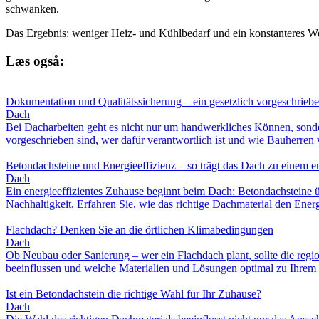
schwanken.
Das Ergebnis: weniger Heiz- und Kühlbedarf und ein konstanteres Woh
Læs også:
Dokumentation und Qualitätssicherung – ein gesetzlich vorgeschriebe
Dach
Bei Dacharbeiten geht es nicht nur um handwerkliches Können, sond
vorgeschrieben sind, wer dafür verantwortlich ist und wie Bauherren
Betondachsteine und Energieeffizienz – so trägt das Dach zu einem e
Dach
Ein energieeffizientes Zuhause beginnt beim Dach: Betondachsteine ü
Nachhaltigkeit. Erfahren Sie, wie das richtige Dachmaterial den En
Flachdach? Denken Sie an die örtlichen Klimabedingungen
Dach
Ob Neubau oder Sanierung – wer ein Flachdach plant, sollte die re
beeinflussen und welche Materialien und Lösungen optimal zu Ihrem 
Ist ein Betondachstein die richtige Wahl für Ihr Zuhause?
Dach