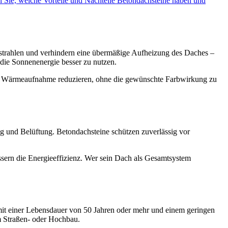
n Sie, welche Vorteile und Nachteile Betondachsteine haben und
enstrahlen und verhindern eine übermäßige Aufheizung des Daches –
die Sonnenenergie besser zu nutzen.
die Wärmeaufnahme reduzieren, ohne die gewünschte Farbwirkung zu
g und Belüftung. Betondachsteine schützen zuverlässig vor
sern die Energieeffizienz. Wer sein Dach als Gesamtsystem
it einer Lebensdauer von 50 Jahren oder mehr und einem geringen
m Straßen- oder Hochbau.