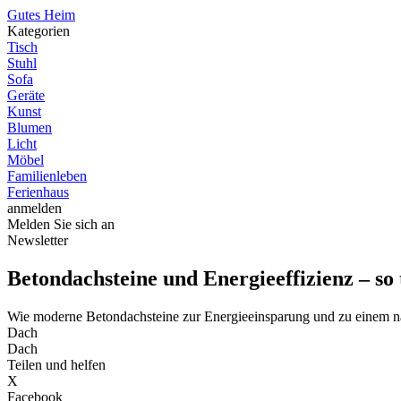
G
utes
H
eim
Kategorien
Tisch
Stuhl
Sofa
Geräte
Kunst
Blumen
Licht
Möbel
Familienleben
Ferienhaus
anmelden
Melden Sie sich an
Newsletter
Betondachsteine und Energieeffizienz – so
Wie moderne Betondachsteine zur Energieeinsparung und zu einem n
Dach
Dach
Teilen und helfen
X
Facebook