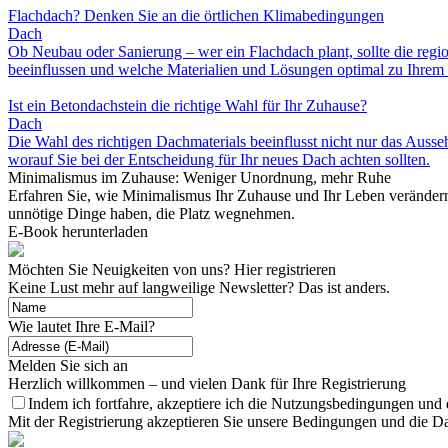
Flachdach? Denken Sie an die örtlichen Klimabedingungen
Dach
Ob Neubau oder Sanierung – wer ein Flachdach plant, sollte die re
beeinflussen und welche Materialien und Lösungen optimal zu Ihrem 
Ist ein Betondachstein die richtige Wahl für Ihr Zuhause?
Dach
Die Wahl des richtigen Dachmaterials beeinflusst nicht nur das Auss
worauf Sie bei der Entscheidung für Ihr neues Dach achten sollten.
Minimalismus im Zuhause: Weniger Unordnung, mehr Ruhe
Erfahren Sie, wie Minimalismus Ihr Zuhause und Ihr Leben verändern
unnötige Dinge haben, die Platz wegnehmen.
E-Book herunterladen
Möchten Sie Neuigkeiten von uns? Hier registrieren
Keine Lust mehr auf langweilige Newsletter? Das ist anders.
Wie lautet Ihre E-Mail?
Melden Sie sich an
Herzlich willkommen – und vielen Dank für Ihre Registrierung
Indem ich fortfahre, akzeptiere ich die Nutzungsbedingungen und
Mit der Registrierung akzeptieren Sie unsere Bedingungen und die D