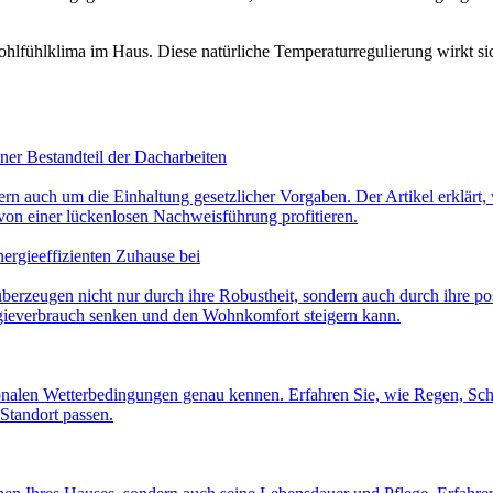
lfühlklima im Haus. Diese natürliche Temperaturregulierung wirkt sic
ner Bestandteil der Dacharbeiten
ern auch um die Einhaltung gesetzlicher Vorgaben. Der Artikel erklä
 von einer lückenlosen Nachweisführung profitieren.
nergieeffizienten Zuhause bei
berzeugen nicht nur durch ihre Robustheit, sondern auch durch ihre p
ergieverbrauch senken und den Wohnkomfort steigern kann.
gionalen Wetterbedingungen genau kennen. Erfahren Sie, wie Regen, S
Standort passen.