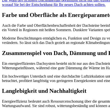
Die Wahl des richtigen Dachmaterials beeinflusst nicht nur das Auss
worauf Sie bei der Entscheidung für Ihr neues Dach achten sollten.
Farbe und Oberfläche als Energieparamet
Auch die Farbe und Oberflächenbeschaffenheit der Dachsteine beeinf
ein Vorteil in Regionen mit heißen Sommern. Dunklere Varianten sp
Moderne Beschichtungen ermöglichen es, Funktion und Design zu ver
verändern. So lässt sich das Dach gezielt an regionale Klimabeding
Zusammenspiel von Dach, Dämmung und B
Ein energieeffizientes Dachsystem besteht nicht nur aus den Dachst
Witterungseinflüssen, während eine gute Dämmung die Wärme im Haus 
Ein hochwertiges Unterdach und eine durchdachte Luftzirkulation un
betrachtet, profitiert langfristig von geringeren Energiekosten und 
Langlebigkeit und Nachhaltigkeit
Energieeffizienz bedeutet auch Ressourcenschonung über die gesamt
Wartungsaufwand. Sie sind robust, witterungsbeständig und können a